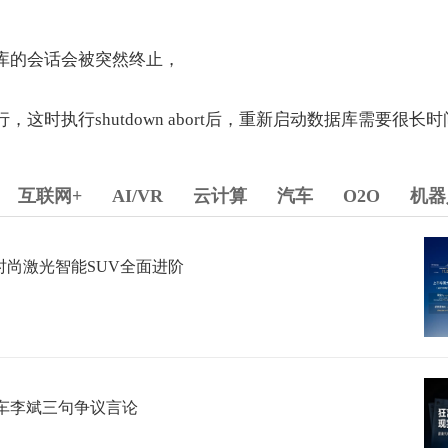
库的会话会被突然终止，
这时执行shutdown abort后，重新启动数据库需要很长
互联网+
AI/VR
云计算
汽车
O2O
机器
球时尚激光智能SUV全面进阶
车李斌三句争议言论