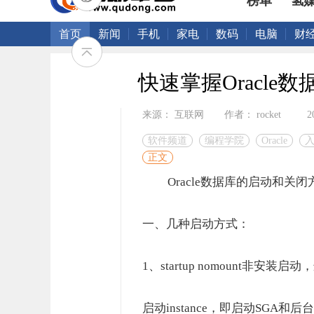
榜单
氢
首页
新闻
手机
家电
数码
电脑
财
快速掌握Oracl
来源： 互联网
作者： rocket
2
软件频道
编程学院
Oracle
正文
Oracle数据库的启动和关闭
一、几种启动方式：
1、startup nomount
启动instance，即启动SGA和后